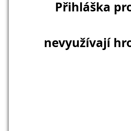
Přihláška pr
nevyužívají h