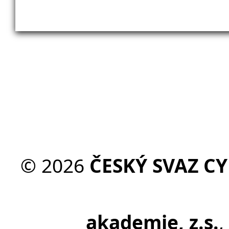
©
2026
ČESKÝ SVAZ CYK
akademie, z.s.
,