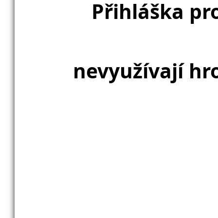
Přihláška pr
nevyužívají h